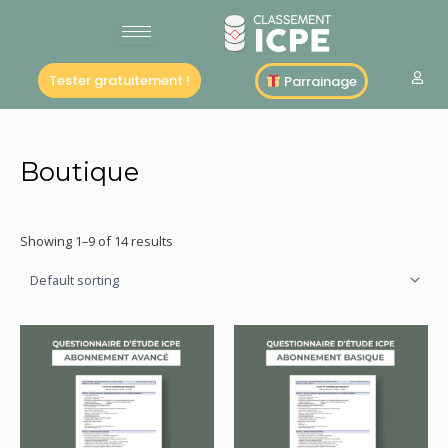
Aller
au
contenu
Tester gratuitement !
Parrainage
Boutique
Showing 1–9 of 14 results