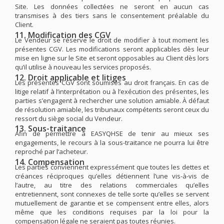
Site. Les données collectées ne seront en aucun cas
transmises à des tiers sans le consentement préalable du
Client.
11. Modification des CGV
Le Vendeur se réserve le droit de modifier à tout moment les
présentes CGV. Les modifications seront applicables dès leur
mise en ligne sur le Site et seront opposables au Client dès lors
qu’il utilise à nouveau les services proposés.
12. Droit applicable et litiges
Les présentes CGV sont soumises au droit français. En cas de
litige relatif à l’interprétation ou à l’exécution des présentes, les
parties s’engagent à rechercher une solution amiable. À défaut
de résolution amiable, les tribunaux compétents seront ceux du
ressort du siège social du Vendeur.
13. Sous-traitance
Afin de permettre à EASYQHSE de tenir au mieux ses
engagements, le recours à la sous-traitance ne pourra lui être
reproché par l’acheteur.
14. Compensation
Les parties conviennent expressément que toutes les dettes et
créances réciproques qu’elles détiennent l’une vis-à-vis de
l’autre, au titre des relations commerciales qu’elles
entretiennent, sont connexes de telle sorte qu’elles se servent
mutuellement de garantie et se compensent entre elles, alors
même que les conditions requises par la loi pour la
compensation légale ne seraient pas toutes réunies.