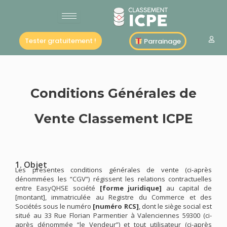
Aller
au
contenu
Tester gratuitement !
Parrainage
Conditions Générales de
Vente Classement ICPE
1. Objet
Les présentes conditions générales de vente (ci-après
dénommées les “CGV”) régissent les relations contractuelles
entre EasyQHSE société
[forme juridique]
au capital de
[montant]
, immatriculée au Registre du Commerce et des
Sociétés sous le numéro
[numéro RCS]
, dont le siège social est
situé au 33 Rue Florian Parmentier à Valenciennes 59300 (ci-
après dénommée “le Vendeur”) et tout utilisateur (ci-après