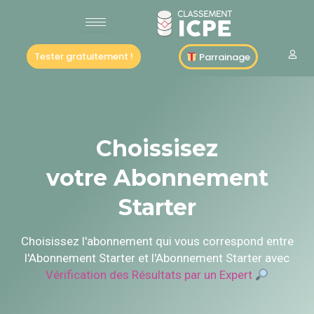
Aller
au
contenu
Tester gratuitement !
Parrainage
Choissisez
votre Abonnement
Starter
Choisissez l'abonnement qui vous correspond entre
l'Abonnement Starter et l'Abonnement Starter avec
Vérification des Résultats par un Expert