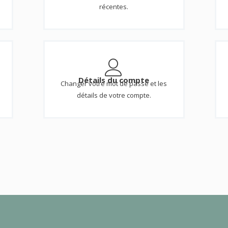
récentes.
Détails du compte
Changer votre mot de passe et les
détails de votre compte.