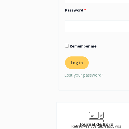
Password
*
Remember me
Log in
Lost your password?
Journal de Bord
Retrouvez vos tableaux, vos