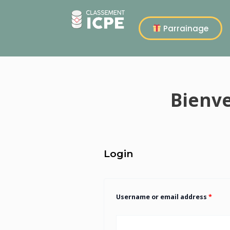
Aller
au
Parrainage
contenu
Bienv
Login
Username or email address
*