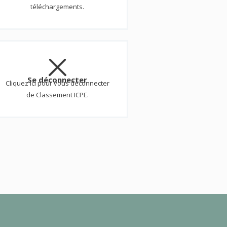
téléchargements.
Se déconnecter
Cliquez ici pour vous déconnecter
de Classement ICPE.