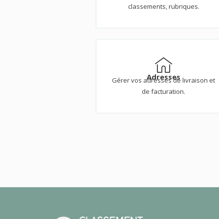
classements, rubriques.
Adresses
Gérer vos adresses de livraison et
de facturation.