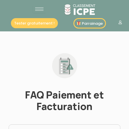
Aller
au
contenu
Tester gratuitement !
Parrainage
FAQ Paiement et
Facturation