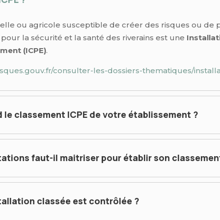
rielle ou agricole susceptible de créer des risques ou de
our la sécurité et la santé des riverains est une
Installa
ement (ICPE)
.
sques.gouv.fr/consulter-les-dossiers-thematiques/installa
 le classement ICPE de votre établissement ?
tions faut-il maitriser pour établir son classemen
llation classée est contrôlée ?